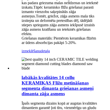
kas padara griezuma malas nelīdzenas un ietekmē
izskatu.Tāpēc keramisko flīžu griešanai parasti
izmanto vienzobu saķepinātās zāģa
asmeņus.Tomēr, griežot, zāģa asmens mala tiks
izstiepta un deformēta pretestības dēļ, tādējādi
stiepes spriegums zāģa asmens iekšpusē izraisīs
zāģa asmens kratīšanu un ietekmēs griešanas
efektu.
Griešanas materiāls: Piemērots keramikas flīzēm
ar ūdens absorbcijas pakāpi 5-20%.
izmeklēšanu
detaļa
labākās kvalitātes 14 collu
KERAMIKAS Flīžu metināšanas
segmenta dimanta griešanas asmeņi
dimanta zāģa asmens
Īpašs segmenta dizains kopā ar augstas kvalitātes
dimantiem garantē ļoti tīru, vienmērīgu un gludu