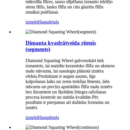
mikrolīta flīzes, sauso slīpēšanu izmanto iekšējo
sienu flīžu, lauku flīžu un citu glazētu flīžu
smalkai pulēšanai.
izmeklēšanu
detaļa
Dimanta kvadrātveida ritenis
(segments)
Diamond Squaring Wheel galvenokārt tiek
izmantots, lai mainītu keramisko flīžu un akmens
malu stāvumu, lai sasniegtu plānotā izmēra
efektu.Produktam ir augsts asums, ilgs
kalpošanas laiks un zems trokšņa līmenis, labs
stāvums un precīzs apstrādāto flīžu malu izmērs
bez lūzumiem un šķeldām.Stingra ražošanas
procesa kontrole un stabila kvalitāte.Pēc
prasībām ir pieejamas arī dažādas formulas un
izmēri.
izmeklēšanu
detaļa