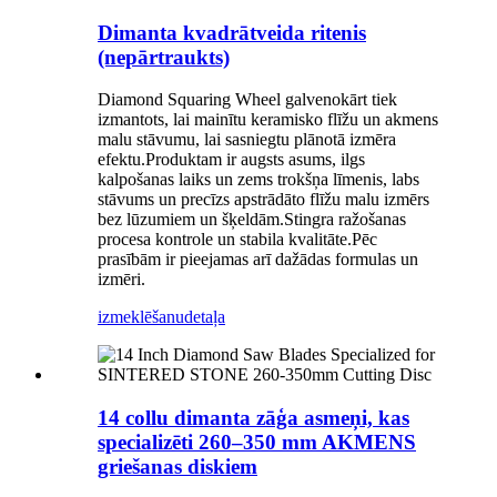
Dimanta kvadrātveida ritenis
(nepārtraukts)
Diamond Squaring Wheel galvenokārt tiek
izmantots, lai mainītu keramisko flīžu un akmens
malu stāvumu, lai sasniegtu plānotā izmēra
efektu.Produktam ir augsts asums, ilgs
kalpošanas laiks un zems trokšņa līmenis, labs
stāvums un precīzs apstrādāto flīžu malu izmērs
bez lūzumiem un šķeldām.Stingra ražošanas
procesa kontrole un stabila kvalitāte.Pēc
prasībām ir pieejamas arī dažādas formulas un
izmēri.
izmeklēšanu
detaļa
14 collu dimanta zāģa asmeņi, kas
specializēti 260–350 mm AKMENS
griešanas diskiem