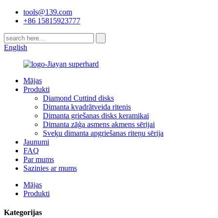
tools@139.com
+86 15815923777
English
Mājas
Produkti
Diamond Cuttind disks
Dimanta kvadrātveida ritenis
Dimanta griešanas disks keramikai
Dimanta zāģa asmens akmens sērijai
Sveķu dimanta apgriešanas riteņu sērija
Jaunumi
FAQ
Par mums
Sazinies ar mums
Mājas
Produkti
Kategorijas