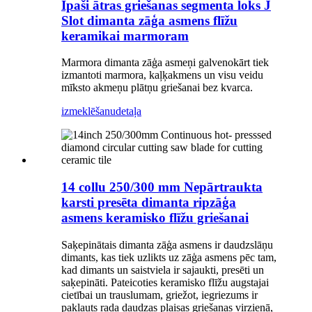
Īpaši ātras griešanas segmenta loks J
Slot dimanta zāģa asmens flīžu
keramikai marmoram
Marmora dimanta zāģa asmeņi galvenokārt tiek
izmantoti marmora, kaļķakmens un visu veidu
mīksto akmeņu plātņu griešanai bez kvarca.
izmeklēšanu
detaļa
14 collu 250/300 mm Nepārtraukta
karsti presēta dimanta ripzāģa
asmens keramisko flīžu griešanai
Saķepinātais dimanta zāģa asmens ir daudzslāņu
dimants, kas tiek uzlikts uz zāģa asmens pēc tam,
kad dimants un saistviela ir sajaukti, presēti un
saķepināti. Pateicoties keramisko flīžu augstajai
cietībai un trauslumam, griežot, iegriezums ir
pakļauts rada daudzas plaisas griešanas virzienā,