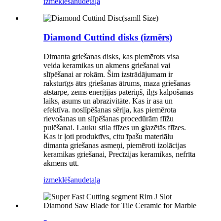
izmeklēšanu
detaļa
Diamond Cuttind disks (izmērs)
Dimanta griešanas disks, kas piemērots visa
veida keramikas un akmens griešanai vai
slīpēšanai ar rokām. Šim izstrādājumam ir
raksturīgs ātrs griešanas ātrums, maza griešanas
atstarpe, zems enerģijas patēriņš, ilgs kalpošanas
laiks, asums un abrazivitāte. Kas ir asa un
efektīva. noslīpēšanas sērija, kas piemērota
rievošanas un slīpēšanas procedūrām flīžu
pulēšanai. Lauku stila flīzes un glazētās flīzes.
Kas ir ļoti produktīvs, citu īpašu materiālu
dimanta griešanas asmeņi, piemēroti izolācijas
keramikas griešanai, Precīzijas keramikas, nefrīta
akmens utt.
izmeklēšanu
detaļa