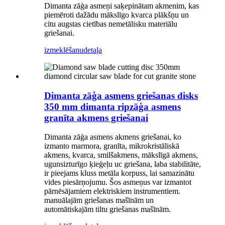
Dimanta zāģa asmeņi saķepinātam akmenim, kas
piemēroti dažādu mākslīgo kvarca plākšņu un
citu augstas cietības nemetālisku materiālu
griešanai.
izmeklēšanu
detaļa
Dimanta zāģa asmens griešanas disks
350 mm dimanta ripzāģa asmens
granīta akmens griešanai
Dimanta zāģa asmens akmens griešanai, ko
izmanto marmora, granīta, mikrokristāliskā
akmens, kvarca, smilšakmens, mākslīgā akmens,
ugunsizturīgo ķieģeļu uc griešana, laba stabilitāte,
ir pieejams kluss metāla korpuss, lai samazinātu
vides piesārņojumu. Šos asmeņus var izmantot
pārnēsājamiem elektriskiem instrumentiem.
manuālajām griešanas mašīnām un
automātiskajām tiltu griešanas mašīnām.