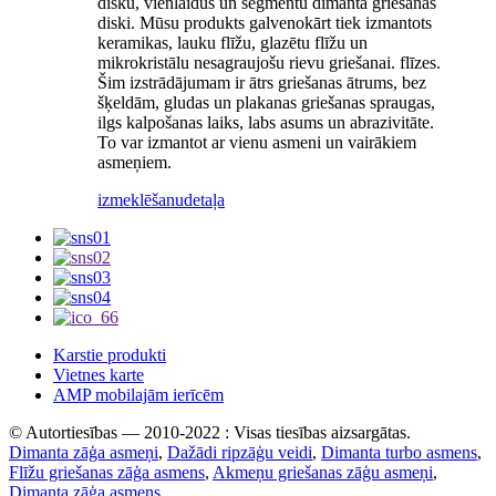
disku, vienlaidus un segmentu dimanta griešanas
diski. Mūsu produkts galvenokārt tiek izmantots
keramikas, lauku flīžu, glazētu flīžu un
mikrokristālu nesagraujošu rievu griešanai. flīzes.
Šim izstrādājumam ir ātrs griešanas ātrums, bez
šķeldām, gludas un plakanas griešanas spraugas,
ilgs kalpošanas laiks, labs asums un abrazivitāte.
To var izmantot ar vienu asmeni un vairākiem
asmeņiem.
izmeklēšanu
detaļa
Karstie produkti
Vietnes karte
AMP mobilajām ierīcēm
© Autortiesības — 2010-2022 : Visas tiesības aizsargātas.
Dimanta zāģa asmeņi
,
Dažādi ripzāģu veidi
,
Dimanta turbo asmens
,
Flīžu griešanas zāģa asmens
,
Akmeņu griešanas zāģu asmeņi
,
Dimanta zāģa asmens
,