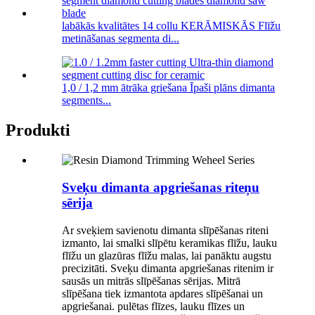
labākās kvalitātes 14 collu KERĀMISKĀS Flīžu
metināšanas segmenta di...
1,0 / 1,2 mm ātrāka griešana Īpaši plāns dimanta
segments...
Produkti
Sveķu dimanta apgriešanas riteņu
sērija
Ar sveķiem savienotu dimanta slīpēšanas riteni
izmanto, lai smalki slīpētu keramikas flīžu, lauku
flīžu un glazūras flīžu malas, lai panāktu augstu
precizitāti. Sveķu dimanta apgriešanas ritenim ir
sausās un mitrās slīpēšanas sērijas. Mitrā
slīpēšana tiek izmantota apdares slīpēšanai un
apgriešanai. pulētas flīzes, lauku flīzes un