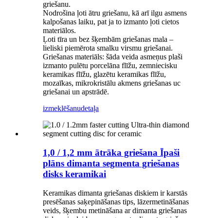
griešanu.
Nodrošina ļoti ātru griešanu, kā arī ilgu asmens
kalpošanas laiku, pat ja to izmanto ļoti cietos
materiālos.
Ļoti tīra un bez šķembām griešanas mala –
lieliski piemērota smalku virsmu griešanai.
Griešanas materiāls: šāda veida asmeņus plaši
izmanto pulētu porcelāna flīžu, zemniecisku
keramikas flīžu, glazētu keramikas flīžu,
mozaīkas, mikrokristālu akmens griešanas uc
griešanai un apstrādē.
izmeklēšanu
detaļa
1,0 / 1,2 mm ātrāka griešana Īpaši
plāns dimanta segmenta griešanas
disks keramikai
Keramikas dimanta griešanas diskiem ir karstās
presēšanas saķepināšanas tips, lāzermetināšanas
veids, šķembu metināšana ar dimanta griešanas